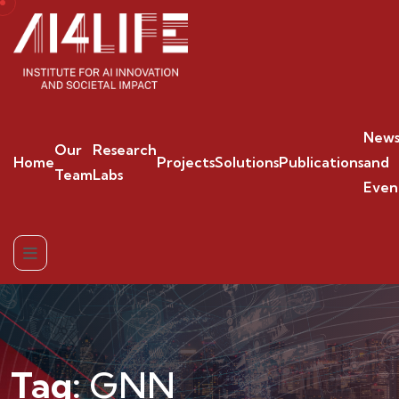
New
Our
Research
Home
Projects
Solutions
Publications
and
Team
Labs
Even
Tag:
GNN