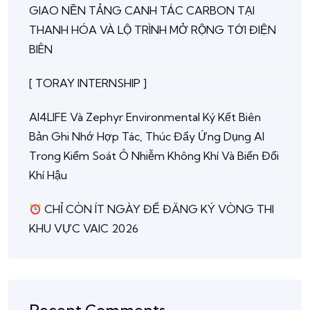
GIAO NỀN TẢNG CANH TÁC CARBON TẠI
THANH HÓA VÀ LỘ TRÌNH MỞ RỘNG TỚI ĐIỆN
BIÊN
[ TORAY INTERNSHIP ]
AI4LIFE Và Zephyr Environmental Ký Kết Biên
Bản Ghi Nhớ Hợp Tác, Thúc Đẩy Ứng Dụng AI
Trong Kiểm Soát Ô Nhiễm Không Khí Và Biến Đổi
Khí Hậu
CHỈ CÒN ÍT NGÀY ĐỂ ĐĂNG KÝ VÒNG THI
KHU VỰC VAIC 2026