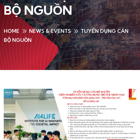
BỘ NGUỒN
HOME
NEWS & EVENTS
TUYỂN DỤNG CÁN
BỘ NGUỒN