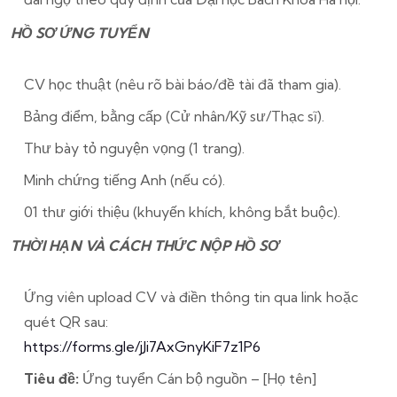
HỒ SƠ ỨNG TUYỂN
CV học thuật (nêu rõ bài báo/đề tài đã tham gia).
Bảng điểm, bằng cấp (Cử nhân/Kỹ sư/Thạc sĩ).
Thư bày tỏ nguyện vọng (1 trang).
Minh chứng tiếng Anh (nếu có).
01 thư giới thiệu (khuyến khích, không bắt buộc).
THỜI HẠN VÀ CÁCH THỨC NỘP HỒ SƠ
Ứng viên upload CV và điền thông tin qua link hoặc
quét QR sau:
https://forms.gle/jJi7AxGnyKiF7z1P6
Tiêu đề:
Ứng tuyển Cán bộ nguồn – [Họ tên]