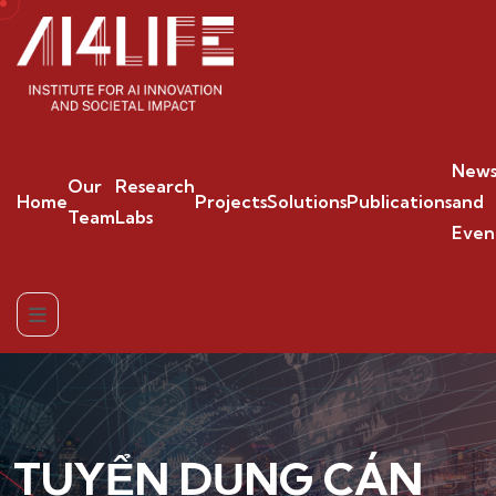
New
Our
Research
Home
Projects
Solutions
Publications
and
Team
Labs
Even
TUYỂN DỤNG CÁN